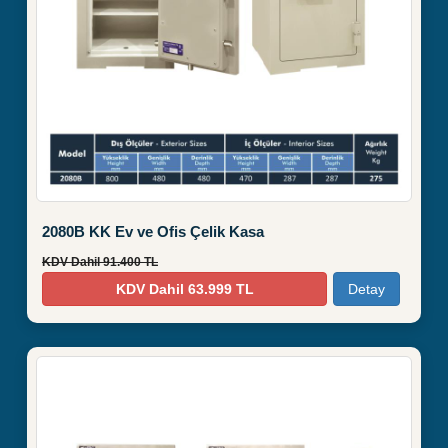
2080B KK Ev ve Ofis Çelik Kasa
KDV Dahil 91.400 TL
KDV Dahil 63.999 TL
Detay