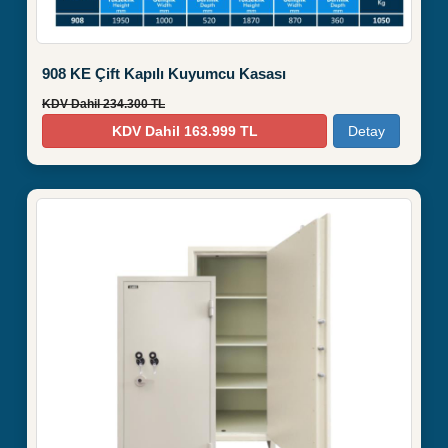
908 KE Çift Kapılı Kuyumcu Kasası
KDV Dahil 234.300 TL
KDV Dahil 163.999 TL
Detay