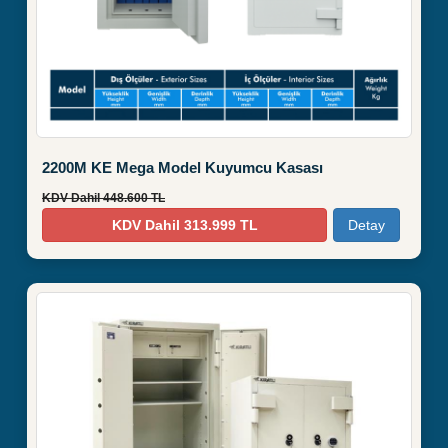
2200M KE Mega Model Kuyumcu Kasası
KDV Dahil 448.600 TL
KDV Dahil 313.999 TL
Detay