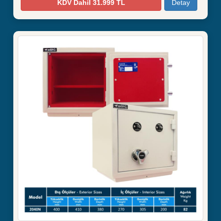
KDV Dahil 31.999 TL
Detay