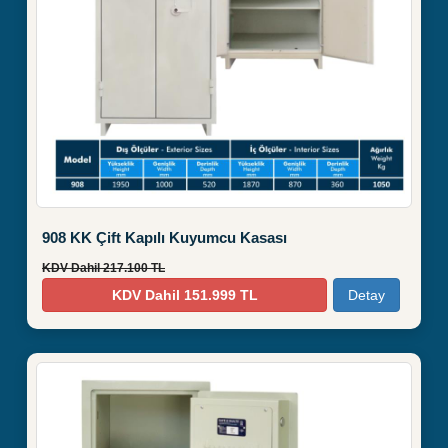
908 KK Çift Kapılı Kuyumcu Kasası
KDV Dahil 217.100 TL
KDV Dahil 151.999 TL
Detay