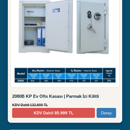
2080B KP Ev Ofis Kasası | Parmak İzi Kilitli
KDV Dahil 132.800 TL
KDV Dahil 85.999 TL
Detay