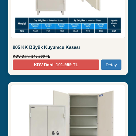
905 KK Büyük Kuyumcu Kasası
KDV Dahil 145.700 TL
KDV Dahil 101.999 TL
Detay