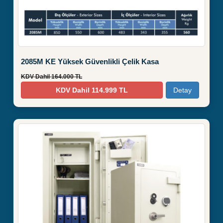
2085M KE Yüksek Güvenlikli Çelik Kasa
KDV Dahil 164.000 TL
KDV Dahil 114.999 TL
Detay